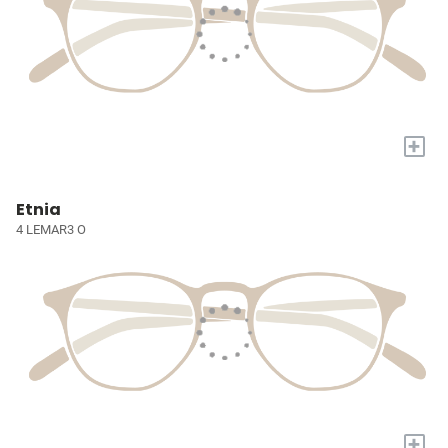
+
Etnia
4 LEMAR3 O
+