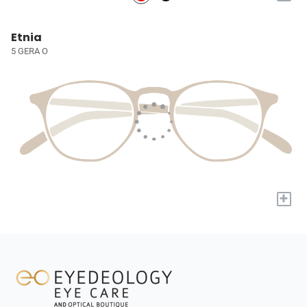
Etnia
5 GERA O
+