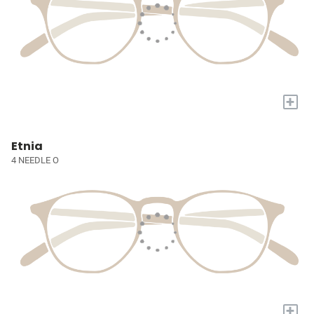
+
Etnia
4 NEEDLE O
+