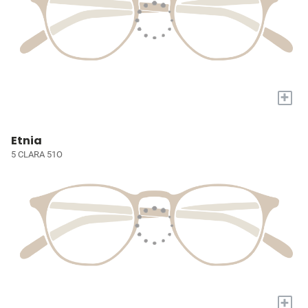
+
Etnia
5 CLARA 51O
+