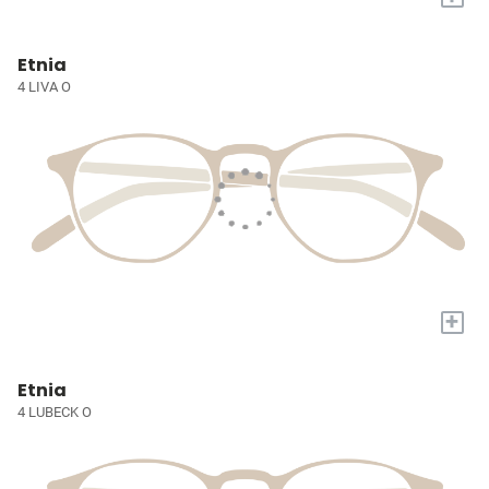
Etnia
4 LIVA O
+
Etnia
4 LUBECK O