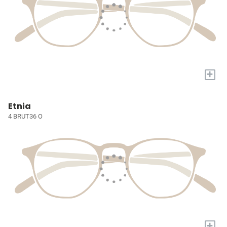
+
Etnia
4 BRUT36 O
+