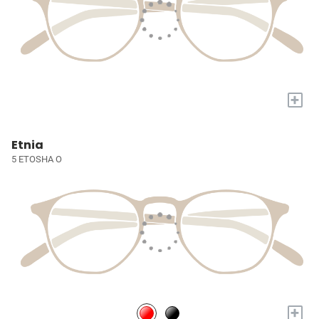
+
Etnia
5 ETOSHA O
+