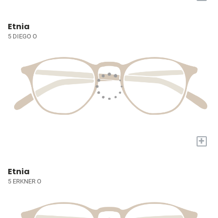
Etnia
5 DIEGO O
+
Etnia
5 ERKNER O