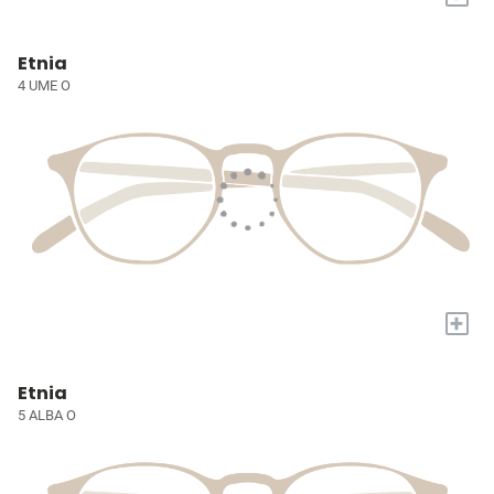
Etnia
4 UME O
+
Etnia
5 ALBA O