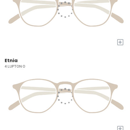
+
Etnia
4 LUPTON O
+