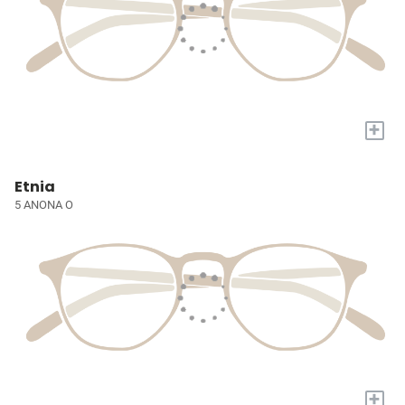
+
Etnia
5 ANONA O
+