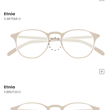
Etnia
5 ARTEMI O
+
Etnia
5 BRUT20 O