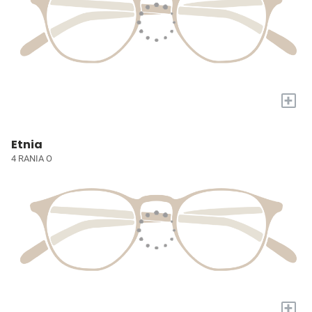
+
Etnia
4 RANIA O
+