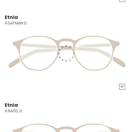
Etnia
4 OATMAN O
+
Etnia
4 RAFEL O