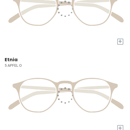
+
Etnia
5 APFEL O
+