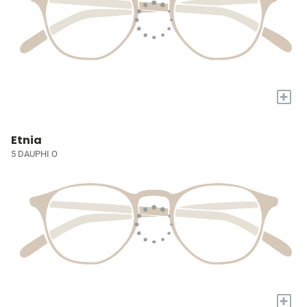
+
Etnia
5 DAUPHI O
+