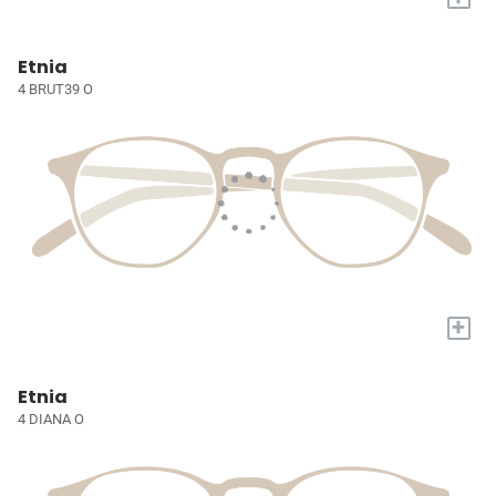
Etnia
4 BRUT39 O
+
Etnia
4 DIANA O