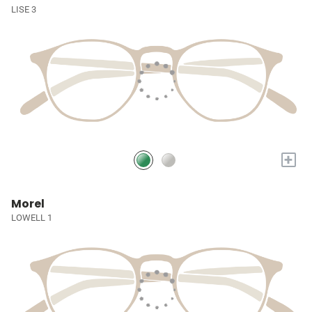
LISE 3
+
Morel
LOWELL 1