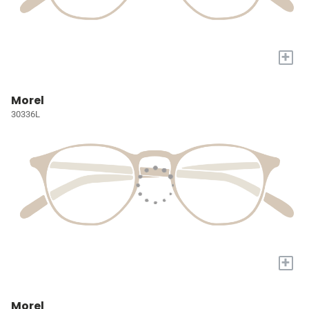
+
Morel
30336L
+
Morel