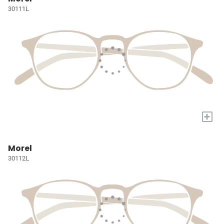
30111L
+
Morel
30112L