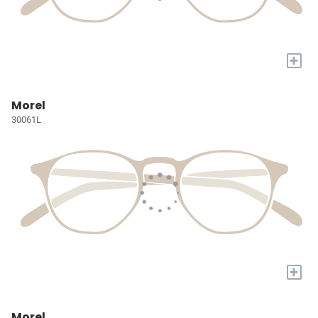
+
Morel
30061L
+
Morel