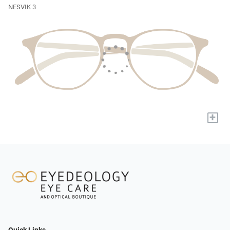
NESVIK 3
+