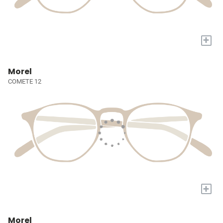
+
Morel
COMETE 12
+
Morel