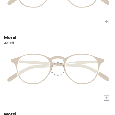
+
Morel
30316L
+
Morel