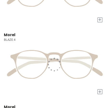
+
Morel
BLAZE 4
+
Morel