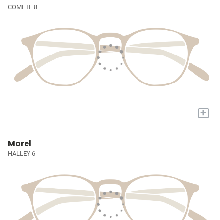
COMETE 8
+
Morel
HALLEY 6