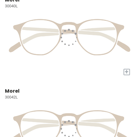
30040L
+
Morel
30042L