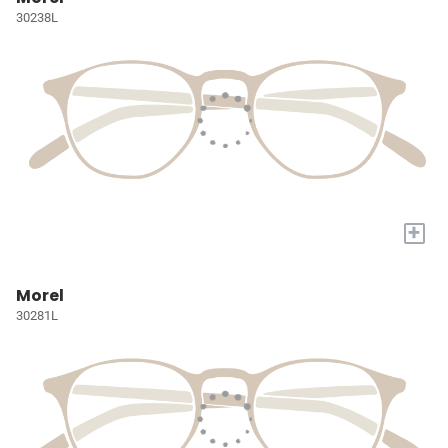
30238L
+
Morel
30281L