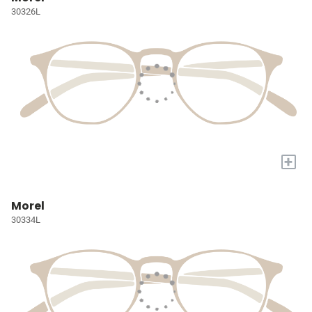
30326L
+
Morel
30334L