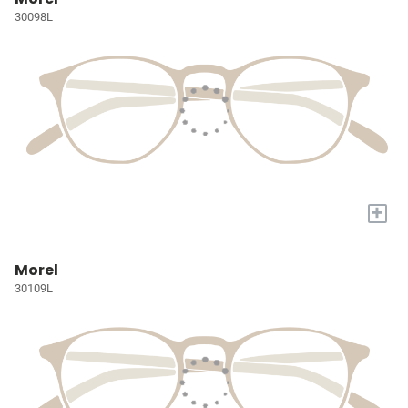
30098L
+
Morel
30109L