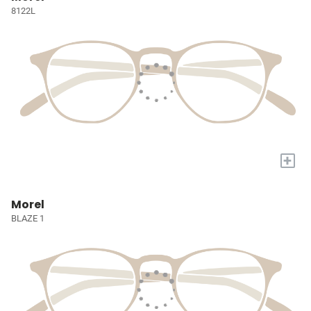
8122L
+
Morel
BLAZE 1