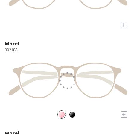
+
Morel
30210S
+
Morel