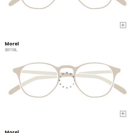
+
Morel
30110L
+
Morel