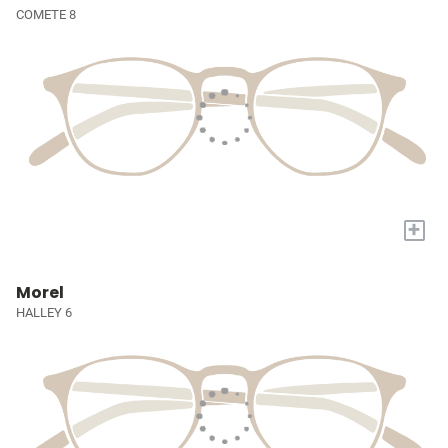
COMETE 8
+
Morel
HALLEY 6