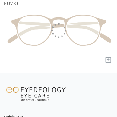
NESVIK 3
+