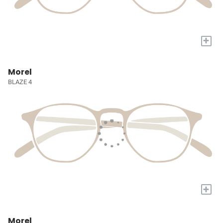
+
Morel
BLAZE 4
+
Morel