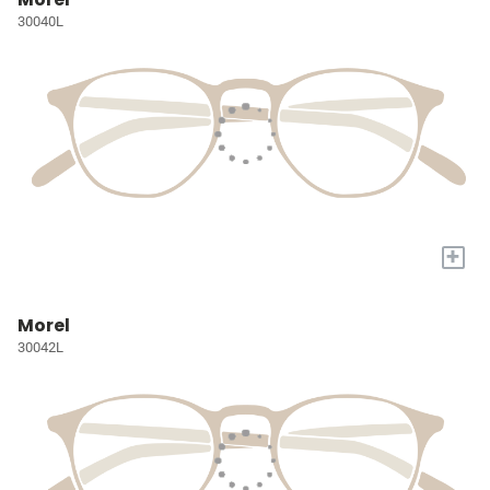
30040L
+
Morel
30042L