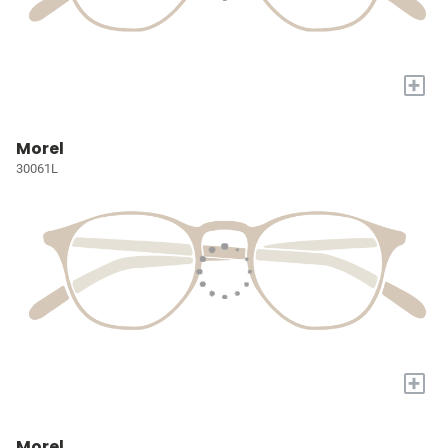
+
Morel
30061L
+
Morel