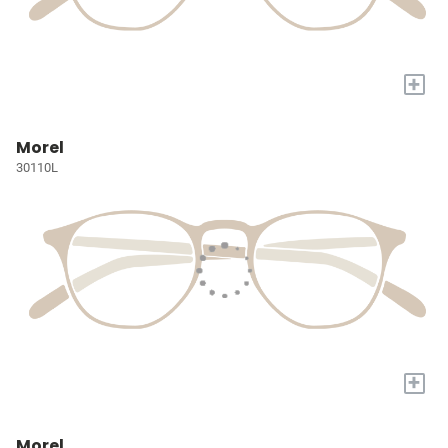
+
Morel
30110L
+
Morel