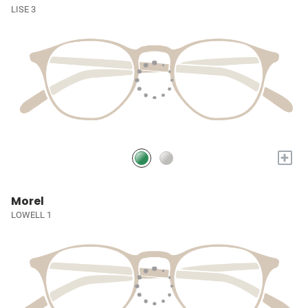
LISE 3
+
Morel
LOWELL 1