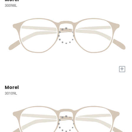
30098L
+
Morel
30109L