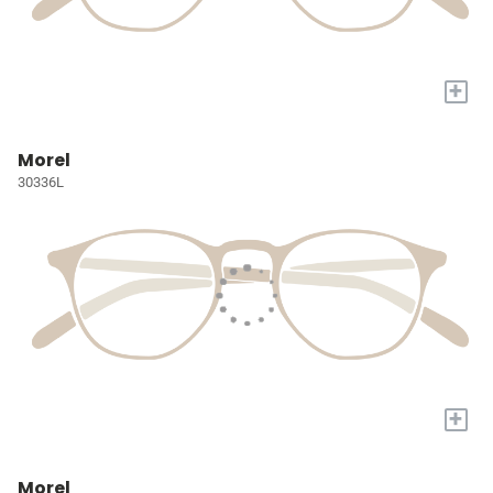
+
Morel
30336L
+
Morel