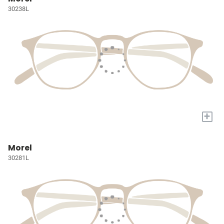
30238L
+
Morel
30281L