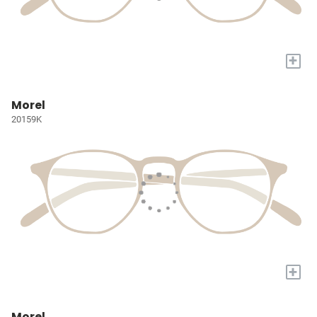
+
Morel
20159K
+
Morel