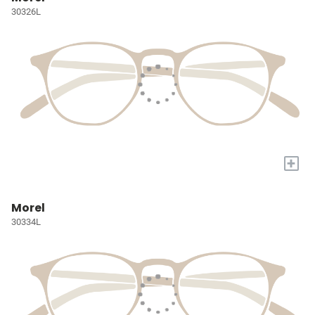
30326L
+
Morel
30334L