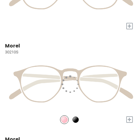
+
Morel
30210S
+
Morel