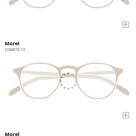
+
Morel
COMETE 12
+
Morel