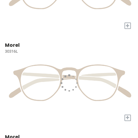
+
Morel
30316L
+
Morel