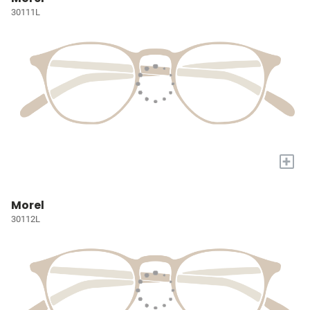
30111L
+
Morel
30112L