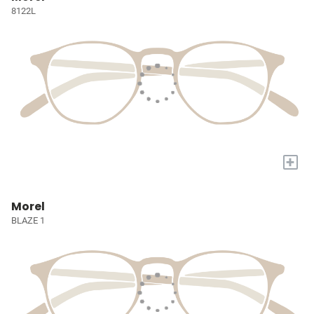
8122L
+
Morel
BLAZE 1