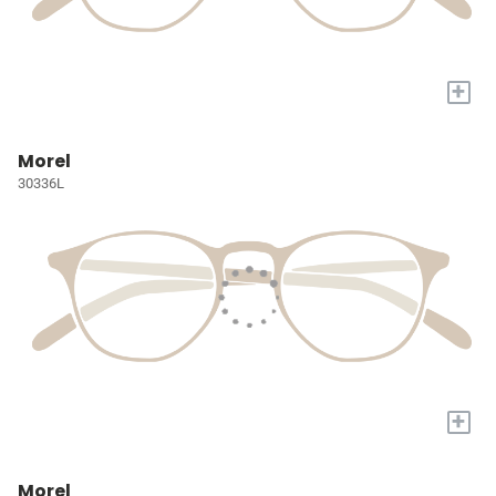
+
Morel
30336L
+
Morel