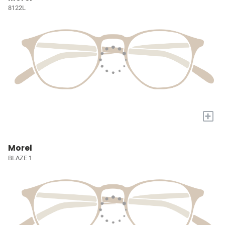
8122L
+
Morel
BLAZE 1