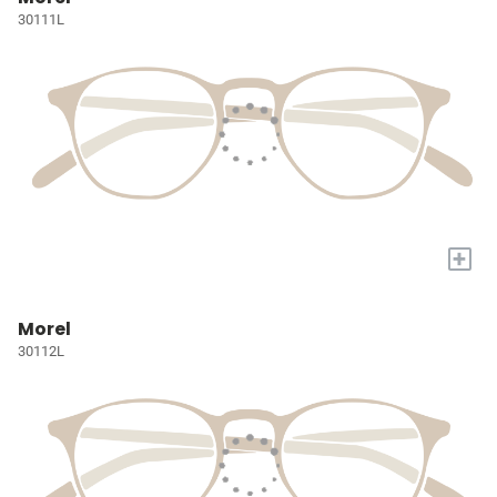
30111L
+
Morel
30112L