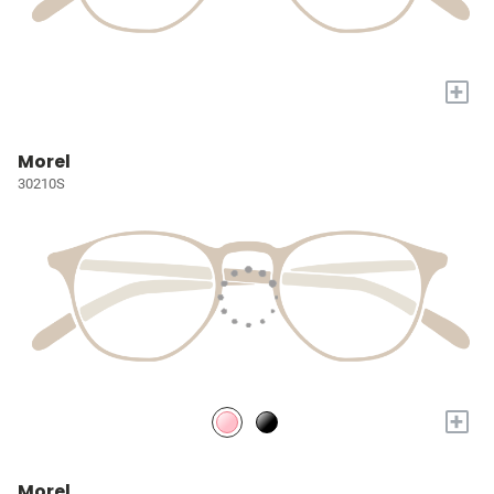
+
Morel
30210S
+
Morel