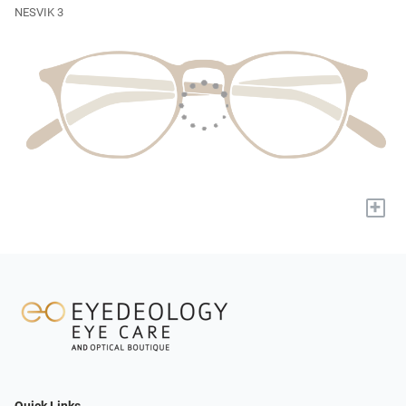
NESVIK 3
+