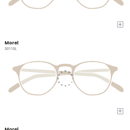
+
Morel
30110L
+
Morel