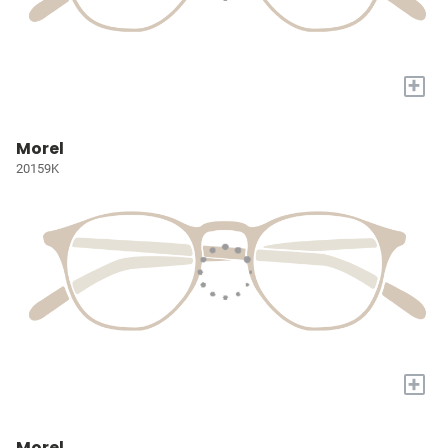
+
Morel
20159K
+
Morel