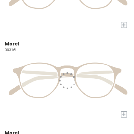
+
Morel
30316L
+
Morel