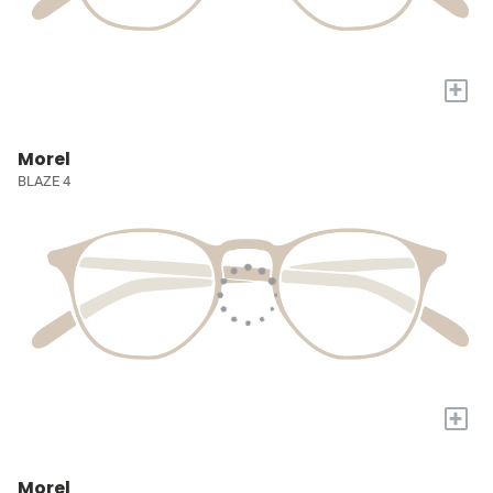
+
Morel
BLAZE 4
+
Morel