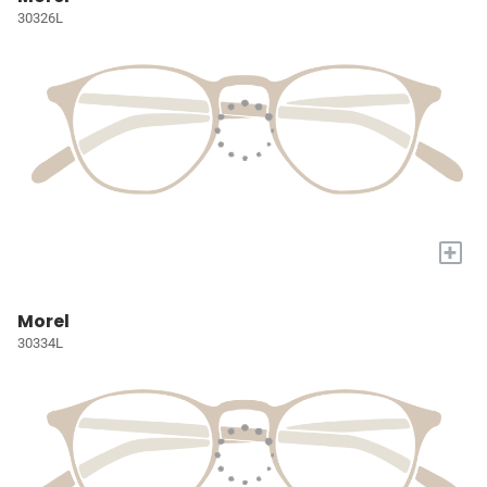
30326L
+
Morel
30334L