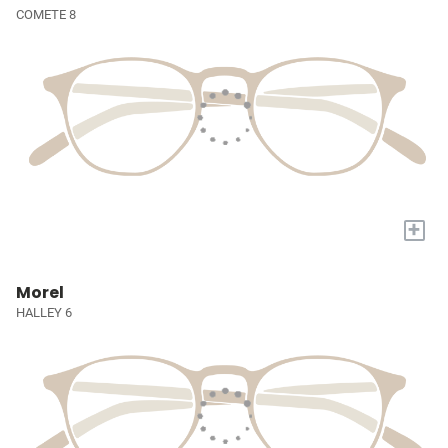
COMETE 8
+
Morel
HALLEY 6