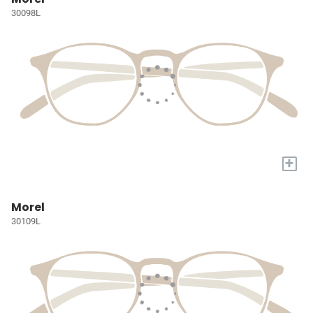
30098L
+
Morel
30109L