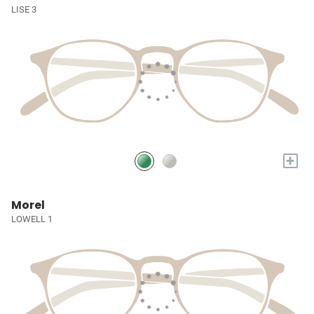
LISE 3
+
Morel
LOWELL 1