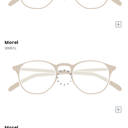
+
Morel
30061L
+
Morel