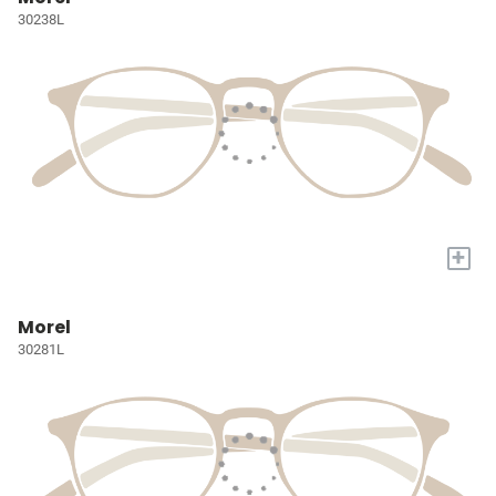
30238L
+
Morel
30281L