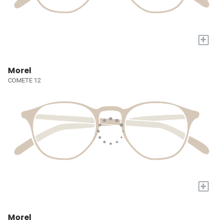
+
Morel
COMETE 12
+
Morel