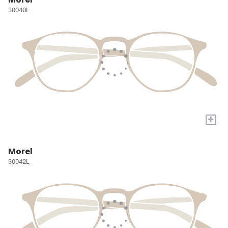
30040L
+
Morel
30042L